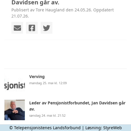
Davidsen går av.
Publisert av Tore Haugland den 24.05.26. Oppdatert
21.07.26.
Verving
mandag 25. mai kl. 12:09
Leder av Pensjonistforbundet, Jan Davidsen går
av.
søndag 24. mai kl. 21:52
© Telepensjonistenes Landsforbund | Løsning:
StyreWeb
her er hva du får i ny pensjon - fra NAV ..